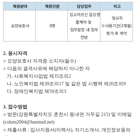
채용분야
채용인원
담당업무
비고
입소어르신 일상생
정규직
활케어 및
요양보호사
0명
※사용기간(3개월)
업무분장 내 업무
평가 후 계약
전반
2. 응시자격
○ 요양보호사 자격증 소지자(필수)
○ 다음의 결격사유에 해당하지 아니한 자
가. 사회복지사업법 제35조의2
나. 노인복지법 제39조의17 및 같은 법 시행력 제20조의9
다. 장애인복지법 제59조의3
3. 접수방법
○ 방문(강원특별자치도 춘천시 동내면 거두길 215) 및 이메일
(colum2004@hanmail.net)
○ 제출서류 : 입사지원서(이력서), 자기소개서, 개인정보동의