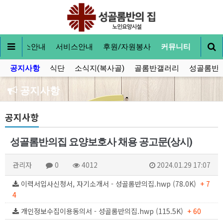
내
입소안내
서비스안내
후원/자원봉사
커뮤니티
공지사항
식단
소식지(복사골)
골롬반갤러리
성골롬반
공지사항
공지사항
성골롬반의집 요양보호사 채용 공고문(상시)
관리자
0
4012
2024.01.29 17:07
이력서입사신청서, 자기소개서 - 성골롬반의집.hwp (78.0K)
+ 7
4
개인정보수집이용동의서 - 성골롬반의집.hwp (115.5K)
+ 60