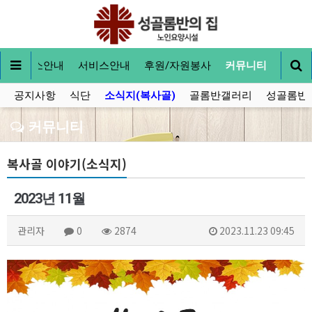
내
입소안내
서비스안내
후원/자원봉사
커뮤니티
공지사항
식단
소식지(복사골)
골롬반갤러리
성골롬반
커뮤니티
복사골 이야기(소식지)
2023년 11월
관리자
0
2874
2023.11.23 09:45